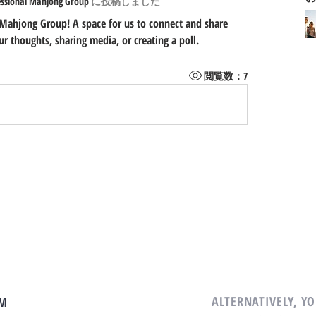
essional Mahjong Group
に
投稿しました
 Mahjong Group
! A space for us to connect and share 
ur thoughts, sharing media, or creating a poll.
閲覧数：7
ALTERNATIVELY, YO
AM